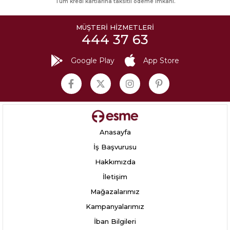
Tüm kredi kartlarına taksitli ödeme imkanı.
MÜŞTERİ HİZMETLERİ
444 37 63
Google Play
App Store
Anasayfa
İş Başvurusu
Hakkımızda
İletişim
Mağazalarımız
Kampanyalarımız
İban Bilgileri