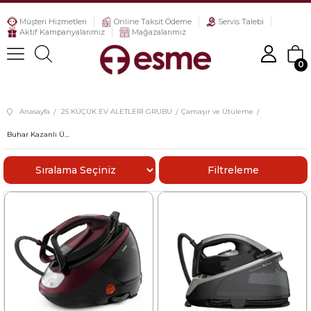
Müşteri Hizmetleri
Online Taksit Ödeme
Servis Talebi
Aktif Kampanyalarımız
Mağazalarımız
0
Anasayfa
25 KÜÇÜK EV ALETLERİ GRUBU
Çamaşır ve Ütüleme
Buhar Kazanlı Ütüler
Sıralama
Filtreleme