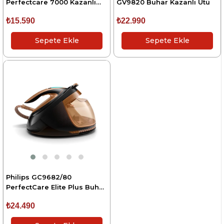
Perfectcare 7000 Kazanlı
GV9820 Buhar Kazanlı Ütü
Ütü
₺15.590
₺22.990
Sepete Ekle
Sepete Ekle
Philips GC9682/80
PerfectCare Elite Plus Buhar
Kazanlı Ütü
₺24.490