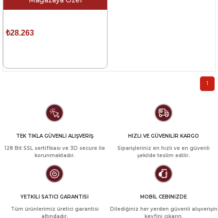
Mağazaya Özel
Sima Paris 3 Lü Koltuk
₺28.263
1
TEK TIKLA GÜVENLİ ALIŞVERİŞ
HIZLI VE GÜVENİLİR KARGO
128 Bit SSL sertifikası ve 3D secure ile
Siparişleriniz en hızlı ve en güvenli
korunmaktadır.
şekilde teslim edilir.
YETKİLİ SATICI GARANTİSİ
MOBİL CEBİNİZDE
Tüm ürünlerimiz üretici garantisi
Dilediğiniz her yerden güvenli alışverişin
altındadır.
keyfini çıkarın.