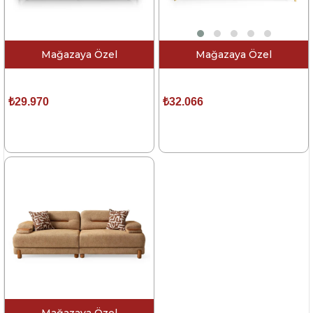
Mağazaya Özel
Mağazaya Özel
Vize Alsara Üçlü Kanepe
Sima Rixos 3lü Koltuk
₺29.970
₺32.066