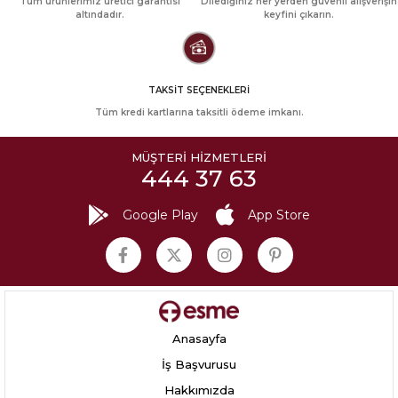
Tüm ürünlerimiz üretici garantisi
Dilediğiniz her yerden güvenli alışverişin
altındadır.
keyfini çıkarın.
TAKSİT SEÇENEKLERİ
Tüm kredi kartlarına taksitli ödeme imkanı.
MÜŞTERİ HİZMETLERİ
444 37 63
Google Play
App Store
Anasayfa
İş Başvurusu
Hakkımızda