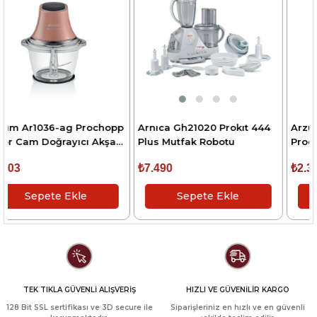
ochopp
Arnıca Gh21020 Prokıt 444
Arzum Ar1036-dm
 Akşam
Plus Mutfak Robotu
Prochopp Color Cam
Doğrayıcı Derin Mavi
₺7.490
₺2.364
Sepete Ekle
Sepete Ekle
TEK TIKLA GÜVENLİ ALIŞVERİŞ
HIZLI VE GÜVENİLİR KARGO
128 Bit SSL sertifikası ve 3D secure ile
Siparişleriniz en hızlı ve en güvenli