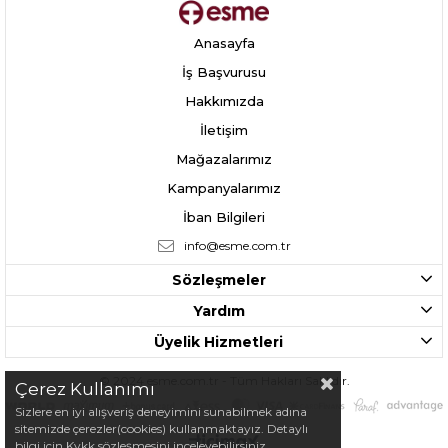
Anasayfa
İş Başvurusu
Hakkımızda
İletişim
Mağazalarımız
Kampanyalarımız
İban Bilgileri
info@esme.com.tr
Sözleşmeler
Yardım
Üyelik Hizmetleri
© 2024 esme.com.tr - Tüm Hakları Saklıdır.
Çerez Kullanımı
Sizlere en iyi alışveriş deneyimini sunabilmek adına
sitemizde çerezler(cookies) kullanmaktayız. Detaylı
bilgi için Kvkk sözleşmesini inceleyebilirsiniz.