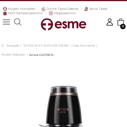
Müşteri Hizmetleri
Online Taksit Ödeme
Servis Talebi
Aktif Kampanyalarımız
Mağazalarımız
0
Anasayfa
25 KÜÇÜK EV ALETLERİ GRUBU
Gıda Hazırlama
Mutfak Robotları
Arnica Gh21133 Rapid Pro Rose