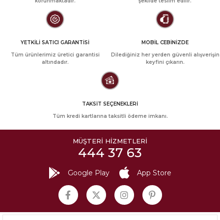
korunmaktadır.
şekilde teslim edilir.
YETKİLİ SATICI GARANTİSİ
MOBİL CEBİNİZDE
Tüm ürünlerimiz üretici garantisi
Dilediğiniz her yerden güvenli alışverişin
altındadır.
keyfini çıkarın.
TAKSİT SEÇENEKLERİ
Tüm kredi kartlarına taksitli ödeme imkanı.
MÜŞTERİ HİZMETLERİ
444 37 63
Google Play
App Store