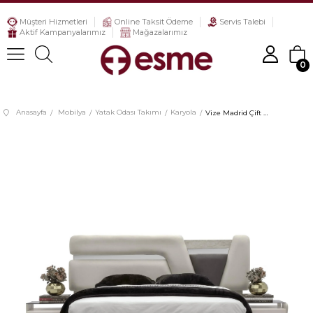
Müşteri Hizmetleri
Online Taksit Ödeme
Servis Talebi
Aktif Kampanyalarımız
Mağazalarımız
0
Anasayfa
Mobilya
Yatak Odası Takımı
Karyola
Vize Madrid Çift Kişilik Başlıklı Bazalı Karyola