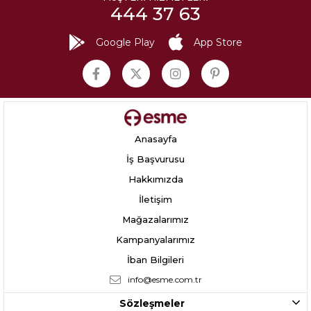
444 37 63
Google Play
App Store
Anasayfa
İş Başvurusu
Hakkımızda
İletişim
Mağazalarımız
Kampanyalarımız
İban Bilgileri
info@esme.com.tr
Sözleşmeler